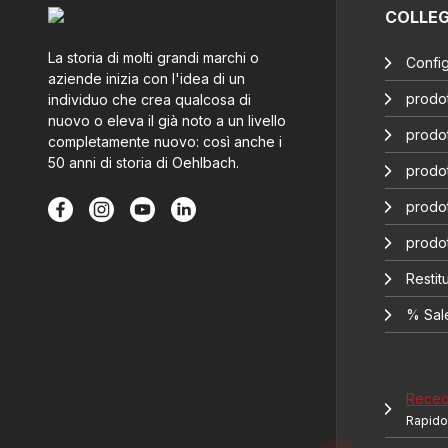
COLLE
La storia di molti grandi marchi o
Config
aziende inizia con l'idea di un
prodot
individuo che crea qualcosa di
nuovo o eleva il già noto a un livello
prodot
completamente nuovo: così anche i
50 anni di storia di Oehlbach.
prodot
prodot
prodo
Restitu
% Sal
Recede
Rapido