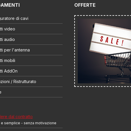
GAMENTI
OFFERTE
uratore di cavi
ti video
ti audio
ti per l'antenna
ti mobili
tti AddOn
zioni / Ristrutturato
e
re dal contratto
 e semplice - senza motivazione