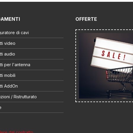
GAMENTI
OFFERTE
uratore di cavi
ti video
ti audio
ti per l'antenna
ti mobili
tti AddOn
zioni / Ristrutturato
e
re dal contratto