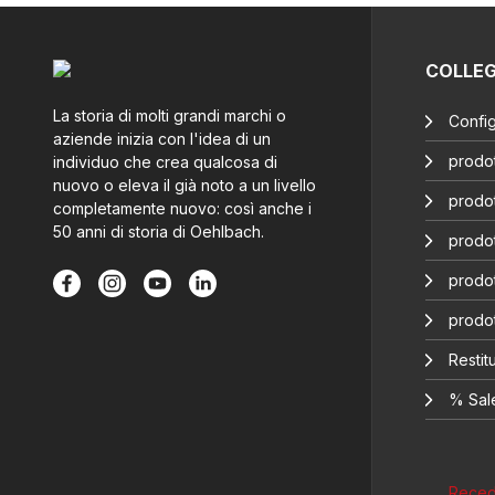
COLLE
La storia di molti grandi marchi o
Config
aziende inizia con l'idea di un
prodot
individuo che crea qualcosa di
nuovo o eleva il già noto a un livello
prodot
completamente nuovo: così anche i
50 anni di storia di Oehlbach.
prodot
prodot
prodo
Restitu
% Sal
Recede