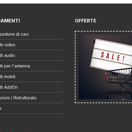
GAMENTI
OFFERTE
uratore di cavi
ti video
ti audio
ti per l'antenna
ti mobili
tti AddOn
zioni / Ristrutturato
e