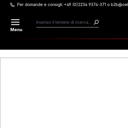
Per domande e consigli: +49 (0)2234 9374-371 o b2b@oe
Passa al contenuto principale
Menu