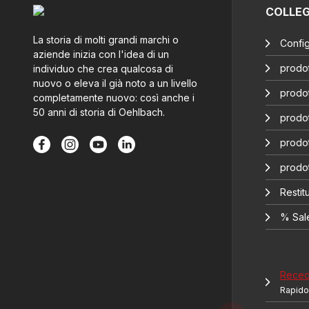
COLLE
La storia di molti grandi marchi o
Config
aziende inizia con l'idea di un
prodot
individuo che crea qualcosa di
nuovo o eleva il già noto a un livello
prodot
completamente nuovo: così anche i
50 anni di storia di Oehlbach.
prodot
prodot
prodo
Restitu
% Sal
Recede
Rapido