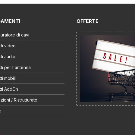
GAMENTI
OFFERTE
uratore di cavi
ti video
ti audio
ti per l'antenna
ti mobili
tti AddOn
zioni / Ristrutturato
e