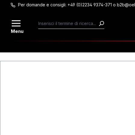
Per domande e consigli: +49 (0)2234 9374-371 o b2b@oe
Passa al contenuto principale
Menu