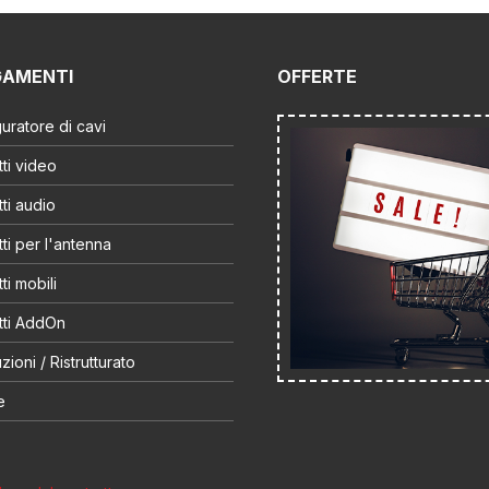
GAMENTI
OFFERTE
uratore di cavi
ti video
ti audio
ti per l'antenna
ti mobili
tti AddOn
zioni / Ristrutturato
e