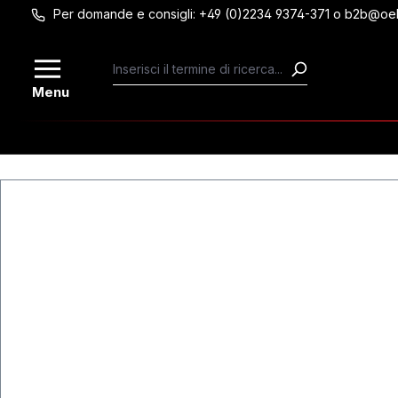
Per domande e consigli: +49 (0)2234 9374-371 o b2b@oe
Passa al contenuto principale
Menu