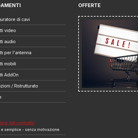
GAMENTI
OFFERTE
uratore di cavi
ti video
ti audio
ti per l'antenna
ti mobili
tti AddOn
zioni / Ristrutturato
e
re dal contratto
 e semplice - senza motivazione