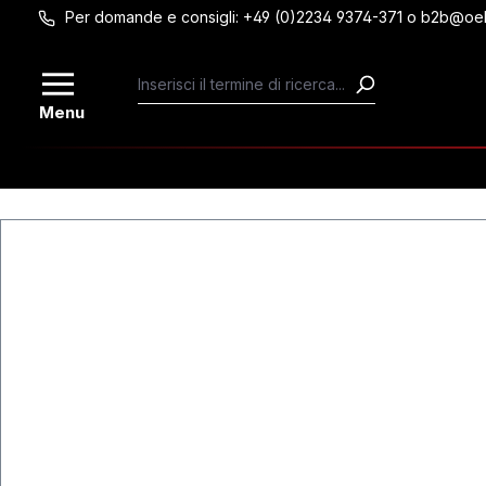
Per domande e consigli: +49 (0)2234 9374-371 o b2b@oe
Passa al contenuto principale
Menu