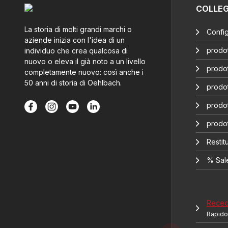
COLLE
La storia di molti grandi marchi o
Config
aziende inizia con l'idea di un
prodot
individuo che crea qualcosa di
nuovo o eleva il già noto a un livello
prodot
completamente nuovo: così anche i
50 anni di storia di Oehlbach.
prodot
prodot
prodo
Restitu
% Sal
Recede
Rapido