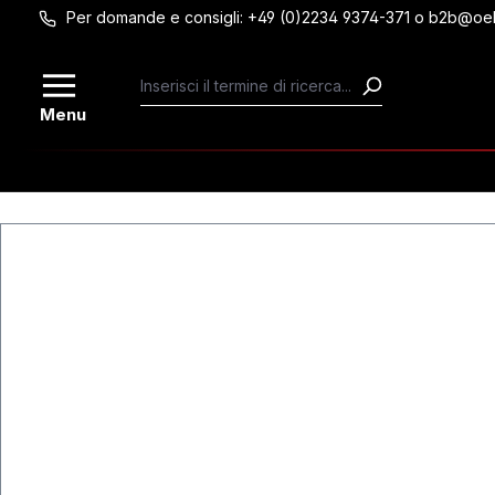
Per domande e consigli: +49 (0)2234 9374-371 o b2b@oe
Passa al contenuto principale
Menu