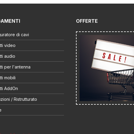
GAMENTI
OFFERTE
uratore di cavi
ti video
ti audio
ti per l'antenna
ti mobili
tti AddOn
zioni / Ristrutturato
e