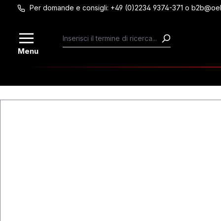
Per domande e consigli: +49 (0)2234 9374-371 o b2b@oe
Passa al contenuto principale
Menu