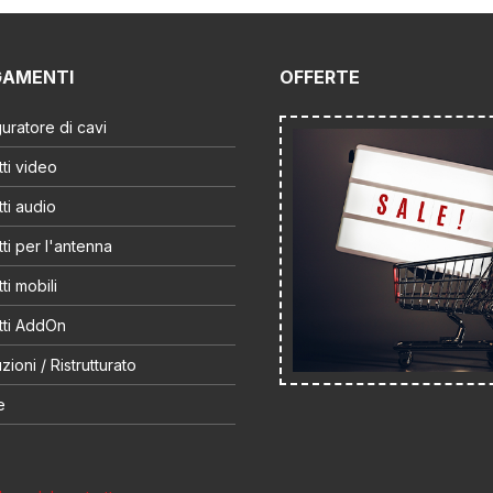
GAMENTI
OFFERTE
uratore di cavi
ti video
ti audio
ti per l'antenna
ti mobili
tti AddOn
zioni / Ristrutturato
e