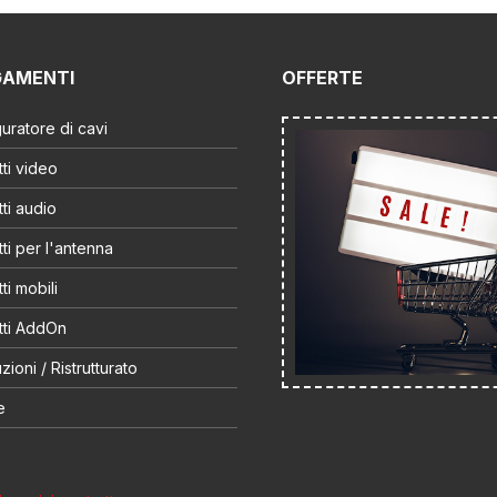
GAMENTI
OFFERTE
uratore di cavi
ti video
ti audio
ti per l'antenna
ti mobili
tti AddOn
zioni / Ristrutturato
e