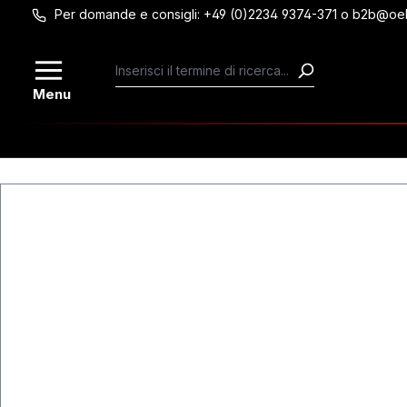
Per domande e consigli: +49 (0)2234 9374-371 o b2b@oe
Passa al contenuto principale
Menu