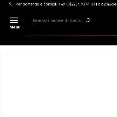
Per domande e consigli: +49 (0)2234 9374-371 o b2b@oe
Passa al contenuto principale
Menu