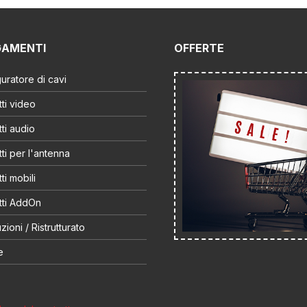
GAMENTI
OFFERTE
uratore di cavi
ti video
ti audio
ti per l'antenna
ti mobili
tti AddOn
zioni / Ristrutturato
e