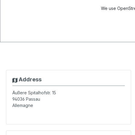
We use OpenStree
Address
Äußere Spitalhofstr. 15
94036
Passau
Allemagne