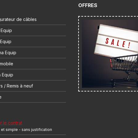
OFFRES
urateur de câbles
 Equip
 Equip
na Equip
 mobile
 Equip
s / Remis à neuf
e
r le contrat
et simple - sans justification