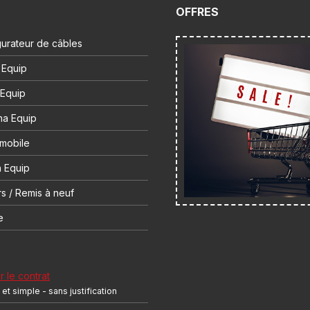
OFFRES
urateur de câbles
 Equip
 Equip
na Equip
 mobile
 Equip
s / Remis à neuf
e
r le contrat
et simple - sans justification