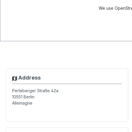
We use OpenStree
Address
Perleberger Straße 42a
10551
Berlin
Allemagne