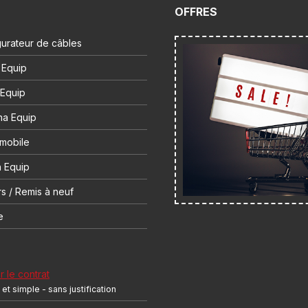
OFFRES
urateur de câbles
 Equip
 Equip
na Equip
 mobile
 Equip
s / Remis à neuf
e
r le contrat
et simple - sans justification