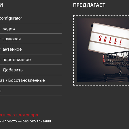
И
ПРЕДЛАГАЕТ
onfigurator
. видео
. звуковая
. антенное
. передвижное
. Добавить
ат / Восстановленные
e
аться от договора
 и просто — без объяснения
н