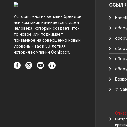
ССЫЛК
История многих великих брендов
Kabelk
или компаний начинается с идеи
обору
человека, который создает что-
то новое или поднимает
обору
привычное на совершенно новый
уровень - так и 50-летняя
обору
история компании Oehlbach.
обору
обору
Возвр
% Sal
Отказ
Быстро
причи