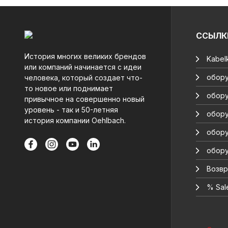
ССЫЛК
История многих великих брендов
Kabelk
или компаний начинается с идеи
обору
человека, который создает что-
то новое или поднимает
обору
привычное на совершенно новый
уровень - так и 50-летняя
обору
история компании Oehlbach.
обору
обору
Возвр
% Sal