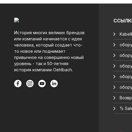
ССЫЛК
История многих великих брендов
Kabelk
или компаний начинается с идеи
обору
человека, который создает что-
то новое или поднимает
обору
привычное на совершенно новый
уровень - так и 50-летняя
обору
история компании Oehlbach.
обору
обору
Возвр
% Sal