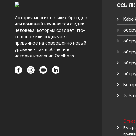
ССЫЛК
История многих великих брендов
Kabelk
или компаний начинается с идеи
обору
человека, который создает что-
то новое или поднимает
обору
привычное на совершенно новый
уровень - так и 50-летняя
обору
история компании Oehlbach.
обору
обору
Возвр
% Sal
Отказ
Быстро
причи