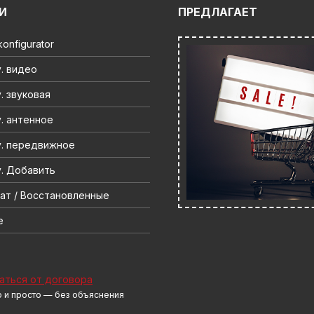
И
ПРЕДЛАГАЕТ
onfigurator
. видео
. звуковая
. антенное
. передвижное
. Добавить
ат / Восстановленные
e
аться от договора
 и просто — без объяснения
н