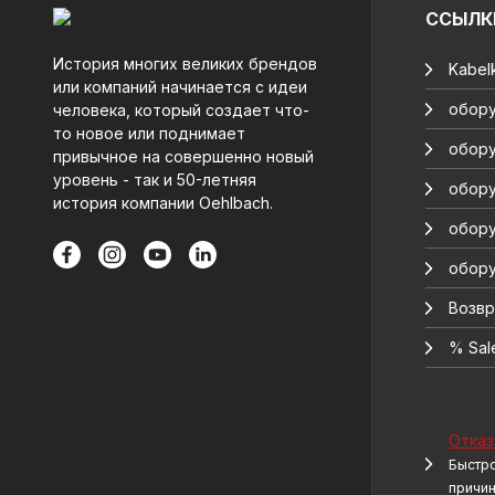
ССЫЛК
История многих великих брендов
Kabelk
или компаний начинается с идеи
обору
человека, который создает что-
то новое или поднимает
обору
привычное на совершенно новый
уровень - так и 50-летняя
обору
история компании Oehlbach.
обору
обору
Возвр
% Sal
Отказ
Быстро
причи