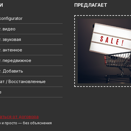
И
ПРЕДЛАГАЕТ
onfigurator
. видео
. звуковая
. антенное
. передвижное
. Добавить
ат / Восстановленные
e
аться от договора
 и просто — без объяснения
н