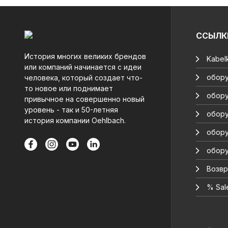
ССЫЛК
История многих великих брендов
Kabelk
или компаний начинается с идеи
обору
человека, который создает что-
то новое или поднимает
обору
привычное на совершенно новый
уровень - так и 50-летняя
обору
история компании Oehlbach.
обору
обору
Возвр
% Sal