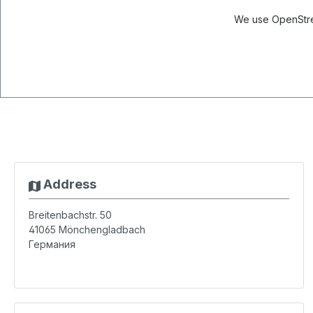
We use OpenStree
Address
Breitenbachstr. 50
41065
Mönchengladbach
Германия