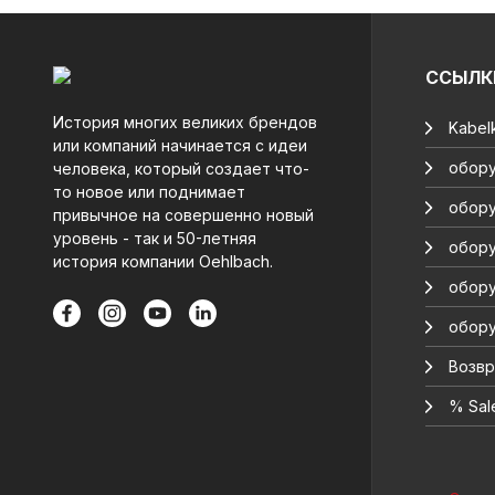
ССЫЛК
История многих великих брендов
Kabelk
или компаний начинается с идеи
обору
человека, который создает что-
то новое или поднимает
обору
привычное на совершенно новый
уровень - так и 50-летняя
обору
история компании Oehlbach.
обору
обору
Возвр
% Sal