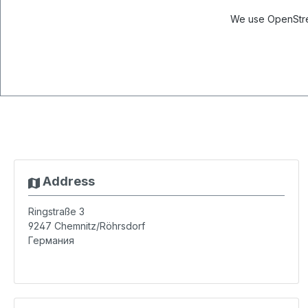
We use OpenStree
Address
Ringstraße 3
9247
Chemnitz/Röhrsdorf
Германия