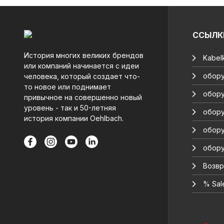
ССЫЛК
История многих великих брендов
Kabelk
или компаний начинается с идеи
обору
человека, который создает что-
то новое или поднимает
обору
привычное на совершенно новый
уровень - так и 50-летняя
обору
история компании Oehlbach.
обору
обору
Возвр
% Sal