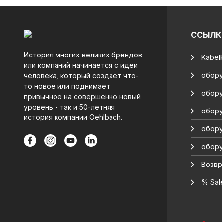
ССЫЛК
История многих великих брендов
Kabelk
или компаний начинается с идеи
обору
человека, который создает что-
то новое или поднимает
обору
привычное на совершенно новый
уровень - так и 50-летняя
обору
история компании Oehlbach.
обору
обору
Возвр
% Sal