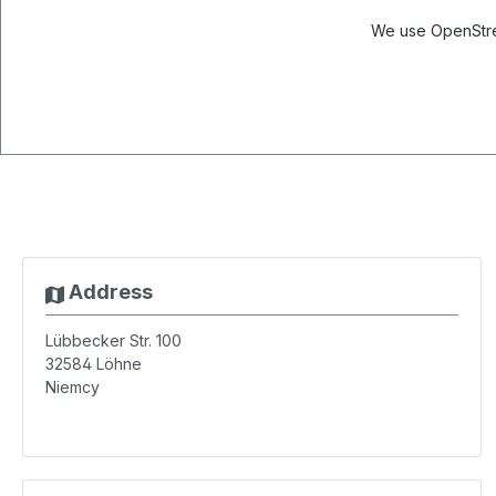
We use OpenStree
Address
Lübbecker Str. 100
32584
Löhne
Niemcy