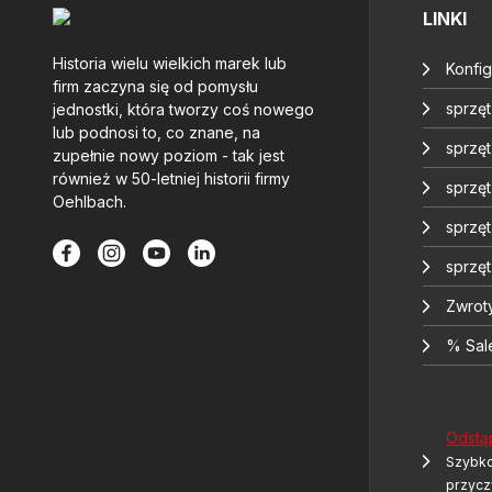
LINKI
Historia wielu wielkich marek lub
Konfig
firm zaczyna się od pomysłu
sprzę
jednostki, która tworzy coś nowego
lub podnosi to, co znane, na
sprzęt
zupełnie nowy poziom - tak jest
również w 50-letniej historii firmy
sprzę
Oehlbach.
sprzę
sprzę
Zwrot
% Sal
Odstą
Szybko
przycz