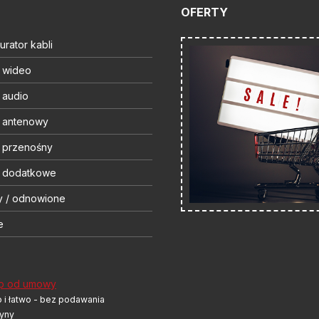
OFERTY
urator kabli
t wideo
 audio
t antenowy
t przenośny
t dodatkowe
y / odnowione
e
p od umowy
 i łatwo - bez podawania
yny