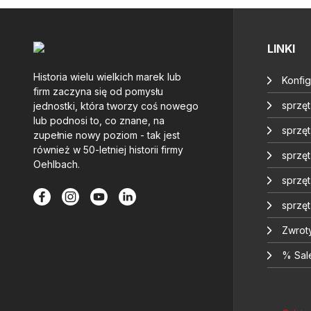
LINKI
Historia wielu wielkich marek lub
Konfig
firm zaczyna się od pomysłu
sprzę
jednostki, która tworzy coś nowego
lub podnosi to, co znane, na
sprzęt
zupełnie nowy poziom - tak jest
również w 50-letniej historii firmy
sprzę
Oehlbach.
sprzę
sprzę
Zwrot
% Sal