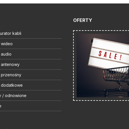
OFERTY
urator kabli
t wideo
 audio
t antenowy
t przenośny
t dodatkowe
y / odnowione
e