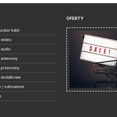
OFERTY
urator kabli
t wideo
 audio
t antenowy
t przenośny
t dodatkowe
y / odnowione
e