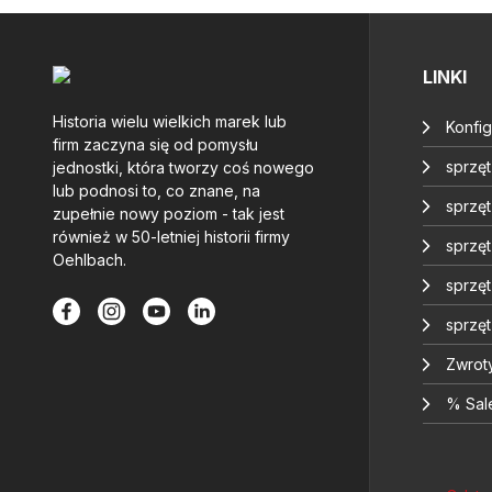
LINKI
Historia wielu wielkich marek lub
Konfig
firm zaczyna się od pomysłu
sprzę
jednostki, która tworzy coś nowego
lub podnosi to, co znane, na
sprzęt
zupełnie nowy poziom - tak jest
również w 50-letniej historii firmy
sprzę
Oehlbach.
sprzę
sprzę
Zwrot
% Sal