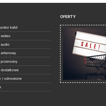
OFERTY
urator kabli
t wideo
 audio
t antenowy
t przenośny
t dodatkowe
y / odnowione
e