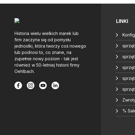
LINKI
Historia wielu wielkich marek lub
Konfig
firm zaczyna się od pomysłu
sprzę
jednostki, która tworzy coś nowego
lub podnosi to, co znane, na
sprzęt
zupełnie nowy poziom - tak jest
również w 50-letniej historii firmy
sprzę
Oehlbach.
sprzę
sprzę
Zwrot
% Sal