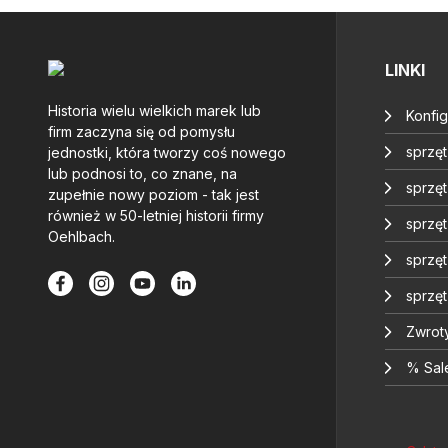
LINKI
Historia wielu wielkich marek lub
Konfig
firm zaczyna się od pomysłu
sprzę
jednostki, która tworzy coś nowego
lub podnosi to, co znane, na
sprzęt
zupełnie nowy poziom - tak jest
również w 50-letniej historii firmy
sprzę
Oehlbach.
sprzę
sprzę
Zwrot
% Sal