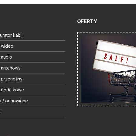
OFERTY
urator kabli
t wideo
 audio
t antenowy
t przenośny
t dodatkowe
y / odnowione
e