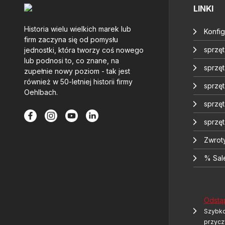
LINKI
Historia wielu wielkich marek lub
Konfig
firm zaczyna się od pomysłu
sprzę
jednostki, która tworzy coś nowego
lub podnosi to, co znane, na
sprzęt
zupełnie nowy poziom - tak jest
również w 50-letniej historii firmy
sprzę
Oehlbach.
sprzę
sprzę
Zwrot
% Sal
Odstą
Szybko
przycz