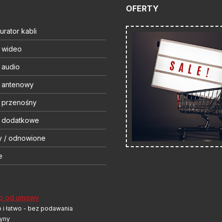
OFERTY
urator kabli
t wideo
 audio
t antenowy
t przenośny
t dodatkowe
y / odnowione
e
p od umowy
 i łatwo - bez podawania
yny