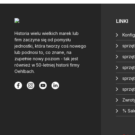
LINKI
Historia wielu wielkich marek lub
Konfig
firm zaczyna się od pomysłu
sprzę
jednostki, która tworzy coś nowego
lub podnosi to, co znane, na
sprzęt
zupełnie nowy poziom - tak jest
również w 50-letniej historii firmy
sprzę
Oehlbach.
sprzę
sprzę
Zwrot
% Sal