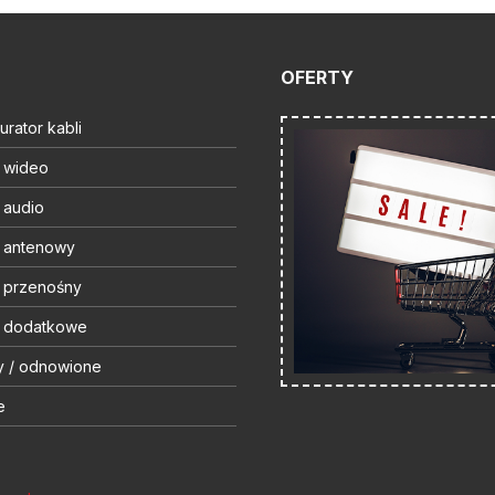
OFERTY
urator kabli
t wideo
 audio
t antenowy
t przenośny
t dodatkowe
y / odnowione
e