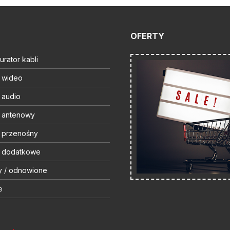
OFERTY
urator kabli
t wideo
 audio
t antenowy
t przenośny
t dodatkowe
y / odnowione
e