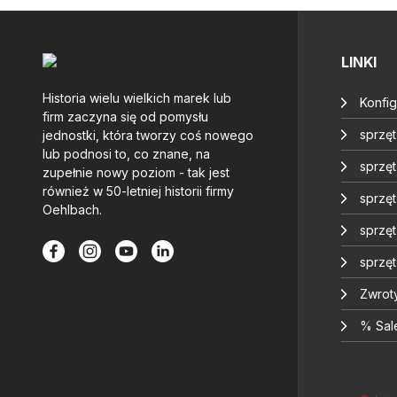
LINKI
Historia wielu wielkich marek lub
Konfig
firm zaczyna się od pomysłu
sprzę
jednostki, która tworzy coś nowego
lub podnosi to, co znane, na
sprzęt
zupełnie nowy poziom - tak jest
również w 50-letniej historii firmy
sprzę
Oehlbach.
sprzę
sprzę
Zwrot
% Sal