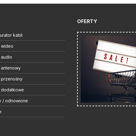
OFERTY
urator kabli
t wideo
 audio
t antenowy
t przenośny
t dodatkowe
y / odnowione
e