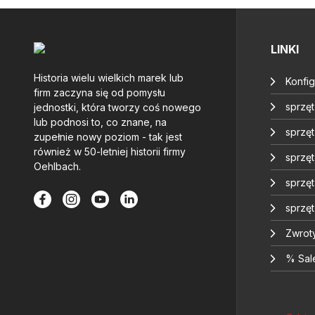
LINKI
Historia wielu wielkich marek lub
Konfig
firm zaczyna się od pomysłu
sprzę
jednostki, która tworzy coś nowego
lub podnosi to, co znane, na
sprzęt
zupełnie nowy poziom - tak jest
również w 50-letniej historii firmy
sprzę
Oehlbach.
sprzę
sprzę
Zwrot
% Sal