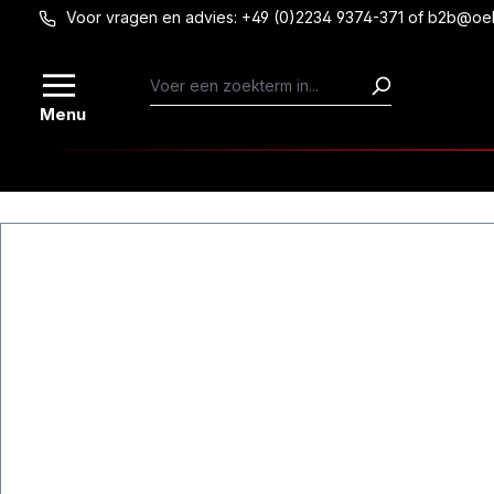
Voor vragen en advies: +49 (0)2234 9374-371 of b2b@oe
Ga naar de hoofdinhoud
Menu