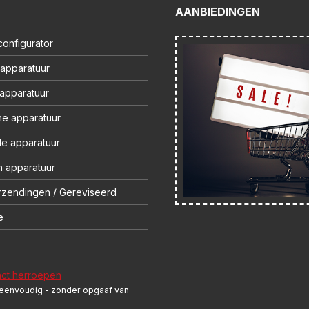
AANBIEDINGEN
onfigurator
 apparatuur
 apparatuur
ne apparatuur
le apparatuur
 apparatuur
rzendingen / Gereviseerd
e
act herroepen
 eenvoudig - zonder opgaaf van