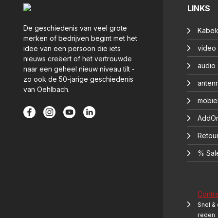
LINKS
De geschiedenis van veel grote
Kabelc
merken of bedrijven begint met het
video
idee van een persoon die iets
nieuws creëert of het vertrouwde
audio
naar een geheel nieuw niveau tilt -
zo ook de 50-jarige geschiedenis
anten
van Oehlbach.
mobie
AddOn
Retou
% Sal
Contr
Snel &
reden