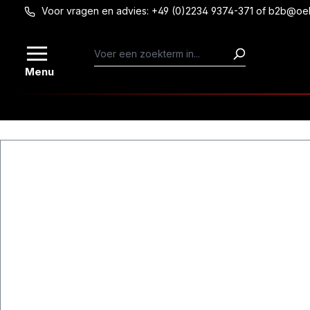
Voor vragen en advies: +49 (0)2234 9374-371 of b2b@oe
Ga naar de hoofdinhoud
Menu