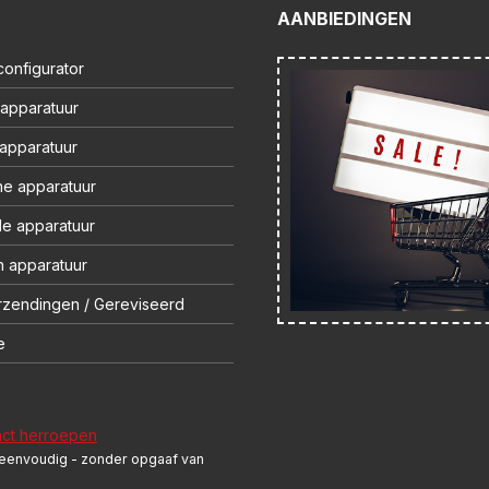
AANBIEDINGEN
onfigurator
 apparatuur
 apparatuur
ne apparatuur
le apparatuur
 apparatuur
rzendingen / Gereviseerd
e
act herroepen
 eenvoudig - zonder opgaaf van