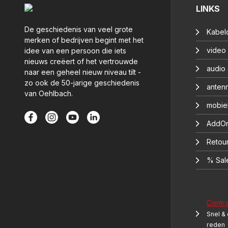
LINKS
De geschiedenis van veel grote
Kabelc
merken of bedrijven begint met het
video
idee van een persoon die iets
nieuws creëert of het vertrouwde
audio
naar een geheel nieuw niveau tilt -
zo ook de 50-jarige geschiedenis
anten
van Oehlbach.
mobie
AddOn
Retou
% Sal
Contr
Snel &
reden