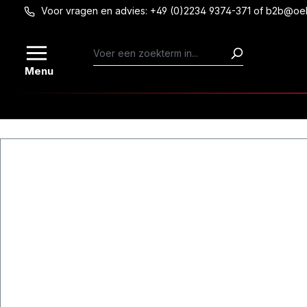
Voor vragen en advies: +49 (0)2234 9374-371 of b2b@oe
Ga naar de hoofdinhoud
Menu