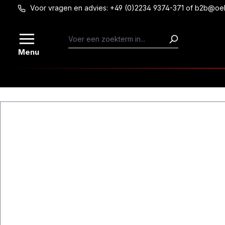
Voor vragen en advies: +49 (0)2234 9374-371 of b2b@oe
Ga naar de hoofdinhoud
Menu