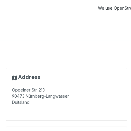
We use OpenStree
Address
Oppelner Str. 213
90473
Nürnberg-Langwasser
Duitsland