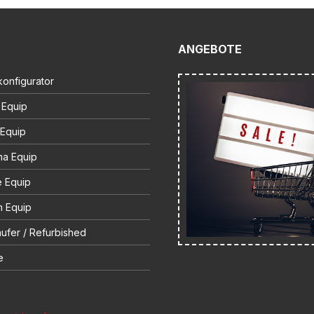
ANGEBOTE
onfigurator
 Equip
 Equip
na Equip
e Equip
 Equip
ufer / Refurbished
e