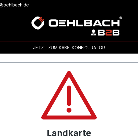
b@oehlbach.de
JETZT ZUM KABELKONFIGURATOR
Landkarte