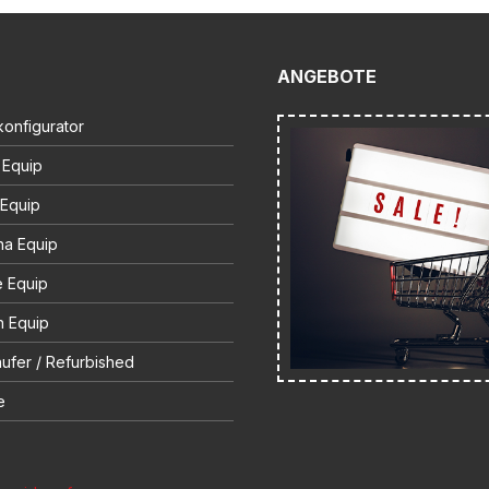
ANGEBOTE
onfigurator
 Equip
 Equip
na Equip
e Equip
 Equip
ufer / Refurbished
e