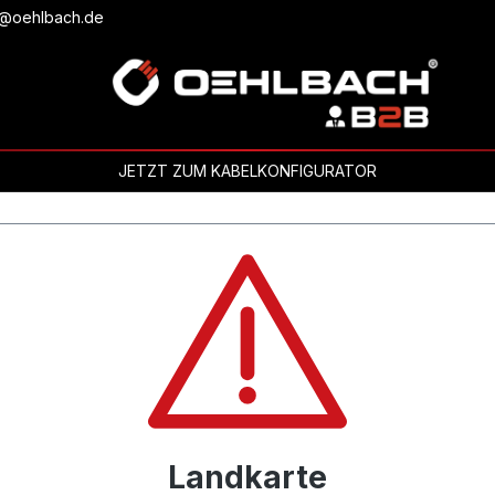
b@oehlbach.de
JETZT ZUM KABELKONFIGURATOR
Landkarte