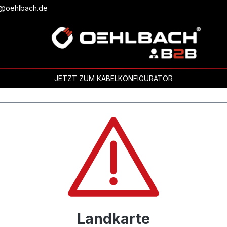
b@oehlbach.de
JETZT ZUM KABELKONFIGURATOR
Landkarte