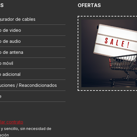
ES
OFERTAS
gurador de cables
o de video
o de audio
o de antena
o móvil
 adicional
uciones / Reacondicionados
e
ar contrato
y sencillo, sin necesidad de
cación