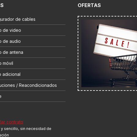
ES
OFERTAS
gurador de cables
o de video
o de audio
o de antena
o móvil
 adicional
uciones / Reacondicionados
e
ar contrato
y sencillo, sin necesidad de
cación