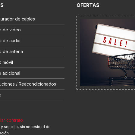
ES
OFERTAS
gurador de cables
o de video
o de audio
o de antena
o móvil
 adicional
uciones / Reacondicionados
e
ar contrato
y sencillo, sin necesidad de
cación