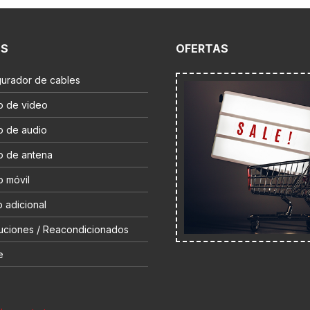
ES
OFERTAS
gurador de cables
o de video
o de audio
o de antena
o móvil
 adicional
uciones / Reacondicionados
e