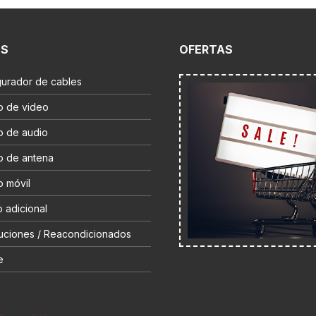
ES
OFERTAS
gurador de cables
o de video
o de audio
o de antena
o móvil
 adicional
uciones / Reacondicionados
e