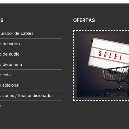
ES
OFERTAS
gurador de cables
o de video
o de audio
o de antena
o móvil
 adicional
uciones / Reacondicionados
e