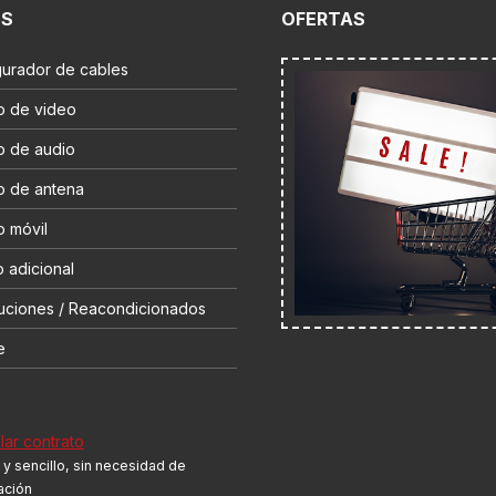
ES
OFERTAS
gurador de cables
o de video
o de audio
o de antena
o móvil
 adicional
uciones / Reacondicionados
e
ar contrato
y sencillo, sin necesidad de
cación