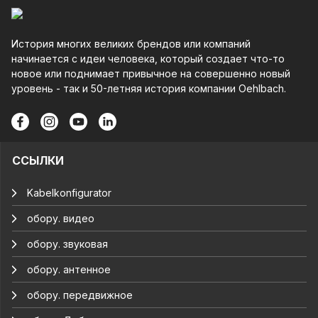
История многих великих брендов или компаний
начинается с идеи человека, который создает что-то
новое или поднимает привычное на совершенно новый
уровень - так и 50-летняя история компании Oehlbach.
ССЫЛКИ
Kabelkonfigurator
обору. видео
обору. звуковая
обору. антенное
обору. передвижное