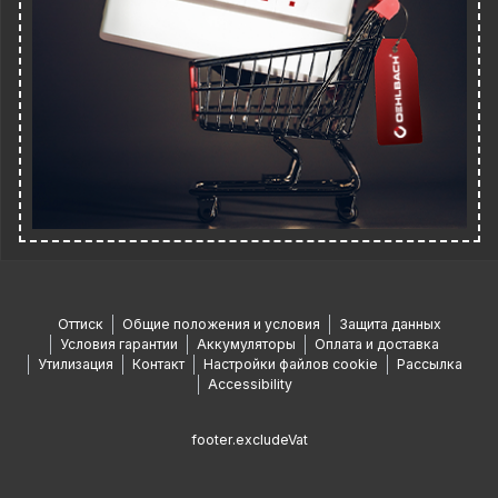
Оттиск
Общие положения и условия
Защита данных
Условия гарантии
Аккумуляторы
Оплата и доставка
Утилизация
Контакт
Настройки файлов cookie
Рассылка
Accessibility
footer.excludeVat