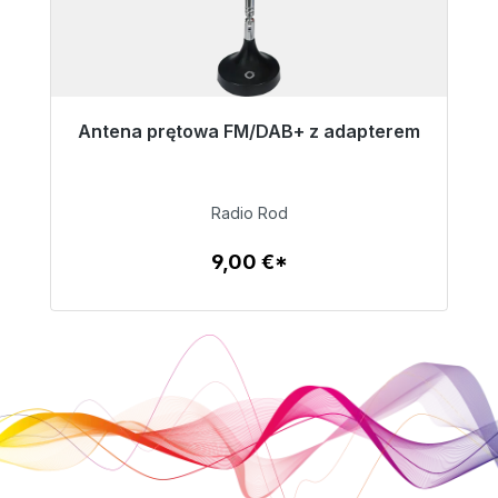
Antena prętowa FM/DAB+ z adapterem
A
Gotowy do natychmiastowej wysyłki, czas
dostawy 48h*
Radio Rod
9,00 €
9,00 €*
Szczegóły