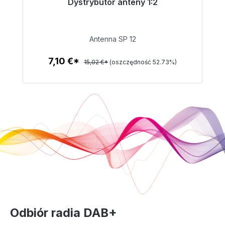
Dystrybutor anteny 1:2
Gotowy do natychmiastowej wysyłki, czas
dostawy 48h*
Antenna SP 12
7,10 €
7,10 €*
15,02 €*
(oszczędność 52.73%)
Szczegóły
Odbiór radia DAB+