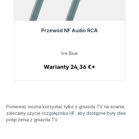
Przewód NF Audio RCA
Wkrótce ponownie dostępny
13,59 €
Ice Blue
Warianty 24,36 €*
Szczegóły
Ponieważ można korzystać tylko z gniazda TV na ścianie,
zalecamy użycie rozgałęźnika HF, aby dostępne były dwa
połączenia z gniazda TV.