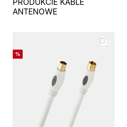
PRODUKCIE KABLE
ANTENOWE
Rabat
%