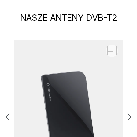
NASZE ANTENY DVB-T2
Pomiń galerię produktów