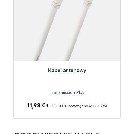
Kabel antenowy
Gotowy do natychmiastowej wysyłki, czas
dostawy 48h*
Transmission Plus
11,98 €
11,98 €*
18,58 €*
(oszczędność 35.52%)
Szczegóły
Pomiń galerię produktów