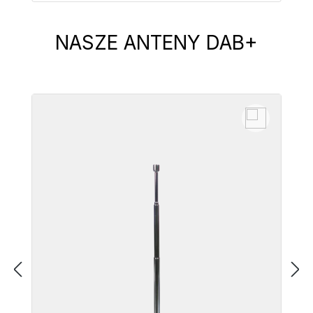
NASZE ANTENY DAB+
Pomiń galerię produktów