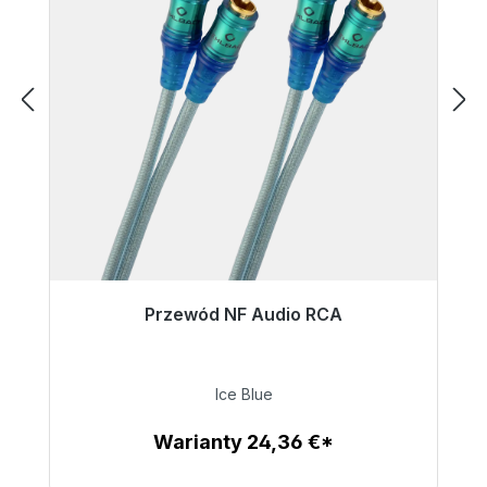
Przewód NF Audio RCA
Wkrótce ponownie dostępny
13,59 €
Ice Blue
Warianty 24,36 €*
Szczegóły