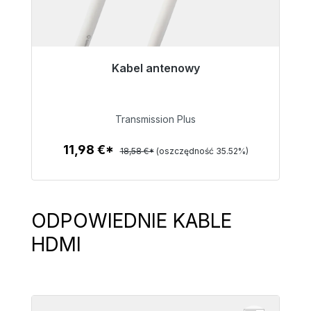
Kabel antenowy
Gotowy do natychmiastowej wysyłki, czas
dostawy 48h*
Transmission Plus
11,98 €
11,98 €*
18,58 €*
(oszczędność 35.52%)
Szczegóły
ODPOWIEDNIE KABLE
Pomiń galerię produktów
HDMI