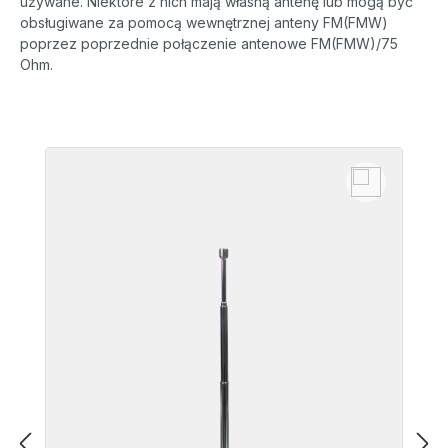
używane. Niektóre z nich mają własną antenę lub mogą być
obsługiwane za pomocą wewnętrznej anteny FM(FMW)
poprzez poprzednie połączenie antenowe FM(FMW)/75
Ohm.
Pomiń galerię produktów