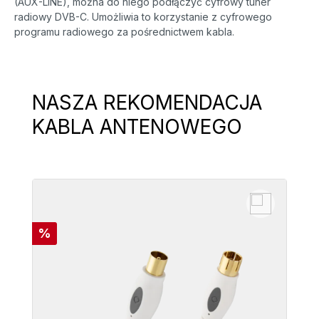
(AUX-LINE), można do niego podłączyć cyfrowy tuner
radiowy DVB-C. Umożliwia to korzystanie z cyfrowego
programu radiowego za pośrednictwem kabla.
NASZA REKOMENDACJA
Pomiń galerię produktów
KABLA ANTENOWEGO
Rabat
%