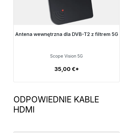
Antena wewnętrzna dla DVB-T2 z filtrem 5G
A
Gotowy do natychmiastowej wysyłki, czas
dostawy 48h*
Scope Vision 5G
35,00 €
35,00 €*
Szczegóły
ODPOWIEDNIE KABLE
Pomiń galerię produktów
HDMI