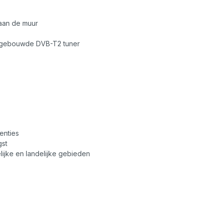
 aan de muur
ingebouwde DVB-T2 tuner
enties
gst
ijke en landelijke gebieden