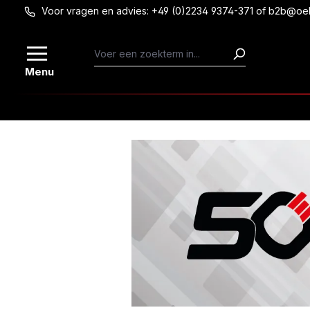
Voor vragen en advies: +49 (0)2234 9374-371 of b2b@oe
Ga naar de hoofdinhoud
Menu