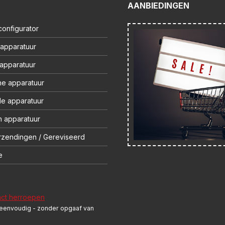
AANBIEDINGEN
onfigurator
 apparatuur
 apparatuur
ne apparatuur
le apparatuur
 apparatuur
rzendingen / Gereviseerd
e
act herroepen
 eenvoudig - zonder opgaaf van