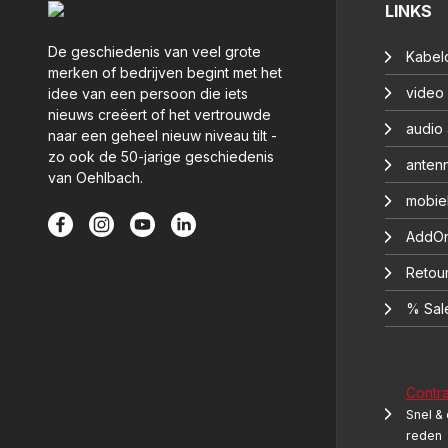
LINKS
De geschiedenis van veel grote
Kabelc
merken of bedrijven begint met het
video
idee van een persoon die iets
nieuws creëert of het vertrouwde
audio
naar een geheel nieuw niveau tilt -
zo ook de 50-jarige geschiedenis
anten
van Oehlbach.
mobie
AddOn
Retou
% Sal
Contr
Snel &
reden